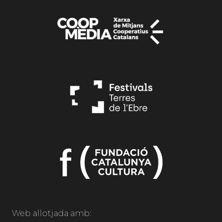
Web allotjada amb: