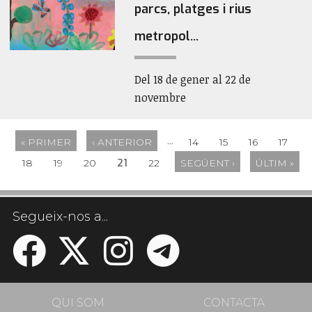
parcs, platges i rius
metropol...
Del 18 de gener al 22 de
novembre
…
« PRIMER
‹ ANTERIOR
14
15
16
17
21
18
19
20
22
SEGÜENT ›
ÚLTIM »
Segueix-nos a...
QUI SOM
CONTACTA