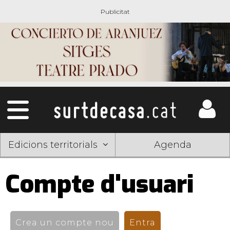
Edicions territorials
Agenda
Compte d'usuari
Pestanyes
primàries
Crea un compte nou
Entra
(pestanya activ