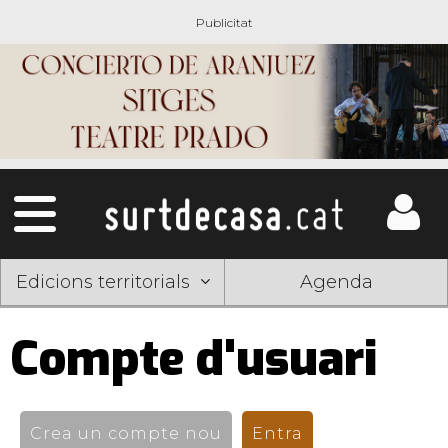
Edicions territorials
Agenda
Compte d'usuari
Pestanyes
primàries
Crea un compte nou
Entra
(pestanya activ