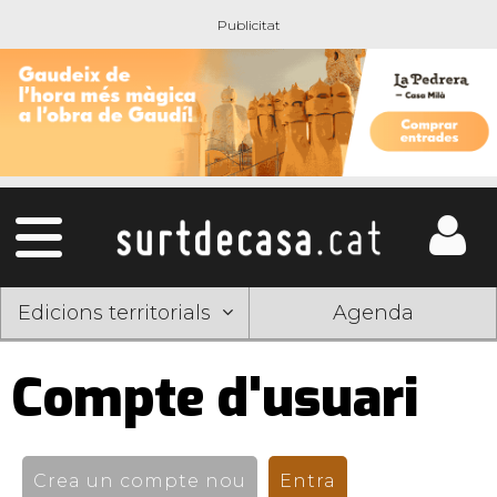
Edicions territorials
Agenda
Compte d'usuari
Pestanyes
primàries
Crea un compte nou
Entra
(pestanya activ