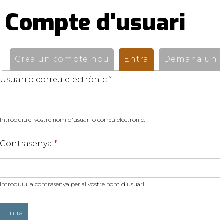
Compte d'usuari
Pestanyes
primàries
Crea un compte nou
Entra
(pestanya activ
Demana un n
Usuari o correu electrònic
*
Introduïu el vostre nom d'usuari o correu electrònic.
Contrasenya
*
Introduïu la contrasenya per al vostre nom d'usuari.