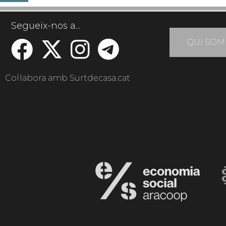
Segueix-nos a...
QUI SOM
Col·labora amb Surtdecasa.cat