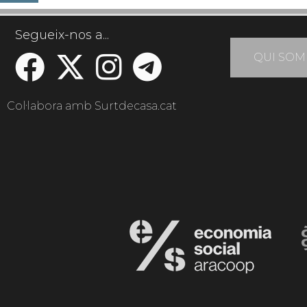
Segueix-nos a...
QUI SOM
Col·labora amb Surtdecasa.cat