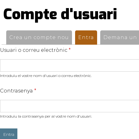
Compte d'usuari
Pestanyes
primàries
Crea un compte nou
Entra
(pestanya activ
Demana un n
Usuari o correu electrònic
*
Introduïu el vostre nom d'usuari o correu electrònic.
Contrasenya
*
Introduïu la contrasenya per al vostre nom d'usuari.