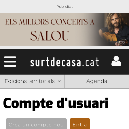
Edicions territorials
Agenda
Compte d'usuari
Pestanyes
primàries
Crea un compte nou
Entra
(pestanya activ