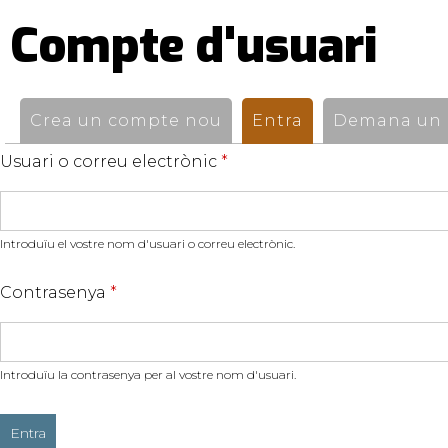
Compte d'usuari
Pestanyes
primàries
Crea un compte nou
Entra
(pestanya activ
Demana un n
Usuari o correu electrònic
*
Introduïu el vostre nom d'usuari o correu electrònic.
Contrasenya
*
Introduïu la contrasenya per al vostre nom d'usuari.