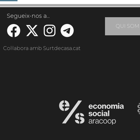
Segueix-nos a...
QUI SOM
Col·labora amb Surtdecasa.cat