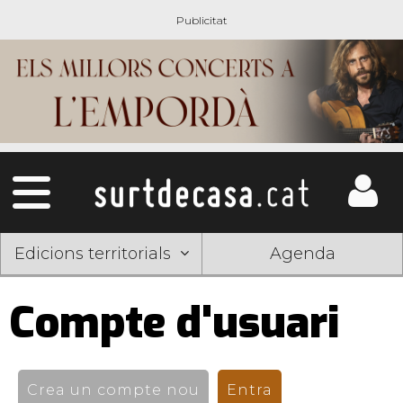
Edicions territorials
Agenda
Compte d'usuari
Pestanyes
primàries
Crea un compte nou
Entra
(pestanya activ