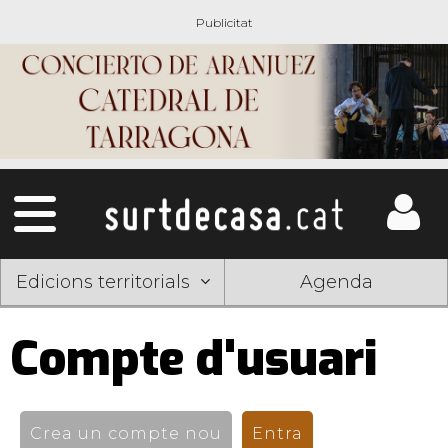
Edicions territorials
Agenda
Compte d'usuari
Pestanyes
primàries
Crea un compte nou
Entra
(pestanya activ