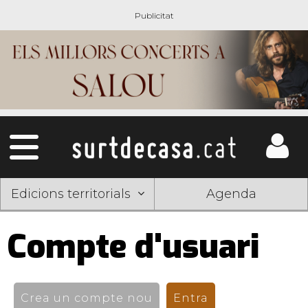
Edicions territorials
Agenda
Compte d'usuari
Pestanyes
primàries
Crea un compte nou
Entra
(pestanya activ