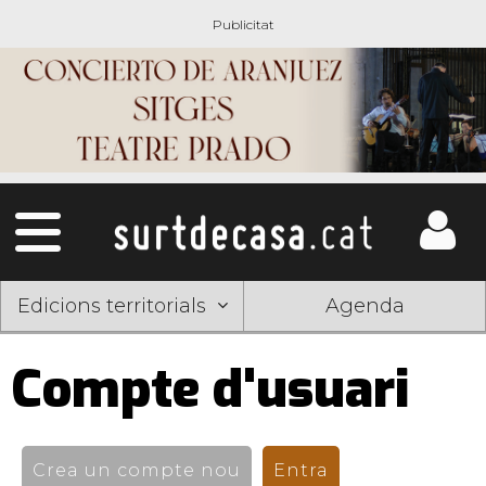
Edicions territorials
Agenda
Compte d'usuari
Pestanyes
primàries
Crea un compte nou
Entra
(pestanya activ