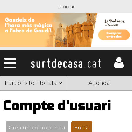
Edicions territorials
Agenda
Compte d'usuari
Pestanyes
primàries
Crea un compte nou
Entra
(pestanya activ