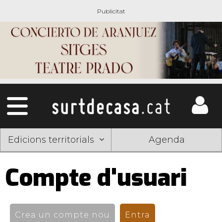
Edicions territorials
Agenda
Compte d'usuari
Pestanyes
primàries
Crea un compte nou
Entra
(pestanya activ