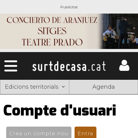
Edicions territorials
Agenda
Compte d'usuari
Pestanyes
primàries
Crea un compte nou
Entra
(pestanya activ