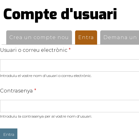
Compte d'usuari
Pestanyes
primàries
Crea un compte nou
Entra
(pestanya activ
Demana un n
Usuari o correu electrònic
*
Introduïu el vostre nom d'usuari o correu electrònic.
Contrasenya
*
Introduïu la contrasenya per al vostre nom d'usuari.