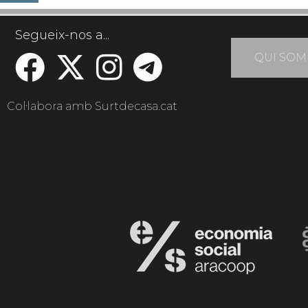
Segueix-nos a...
QUI SOM
Col·labora amb Surtdecasa.cat