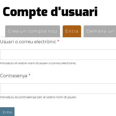
Compte d'usuari
Pestanyes
primàries
Crea un compte nou
Entra
(pestanya activ
Demana un n
Usuari o correu electrònic
*
Introduïu el vostre nom d'usuari o correu electrònic.
Contrasenya
*
Introduïu la contrasenya per al vostre nom d'usuari.