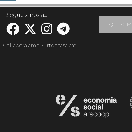
Segueix-nos a...
QUI SOM
Col·labora amb Surtdecasa.cat