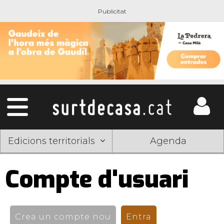
Edicions territorials
Agenda
Compte d'usuari
Pestanyes
primàries
Crea un compte nou
Entra
(pestanya activ