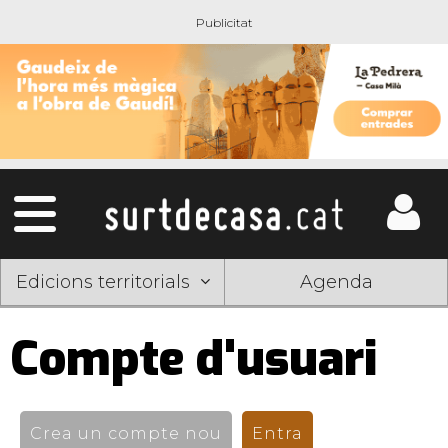
Edicions territorials
Agenda
Compte d'usuari
Pestanyes
primàries
Crea un compte nou
Entra
(pestanya activ