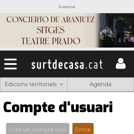
Edicions territorials
Agenda
Compte d'usuari
Pestanyes
primàries
Crea un compte nou
Entra
(pestanya activ