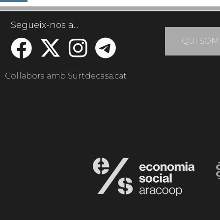
Segueix-nos a...
QUI SOM
Col·labora amb Surtdecasa.cat