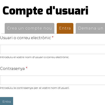
Compte d'usuari
Pestanyes
primàries
Crea un compte nou
Entra
(pestanya activ
Demana un n
Usuari o correu electrònic
*
Introduïu el vostre nom d'usuari o correu electrònic.
Contrasenya
*
Introduïu la contrasenya per al vostre nom d'usuari.