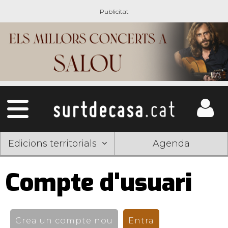
Edicions territorials
Agenda
Compte d'usuari
Pestanyes
primàries
Crea un compte nou
Entra
(pestanya activ