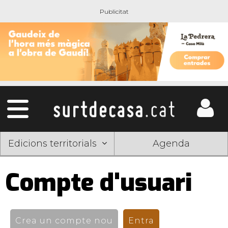
Edicions territorials
Agenda
Compte d'usuari
Pestanyes
primàries
Crea un compte nou
Entra
(pestanya activ