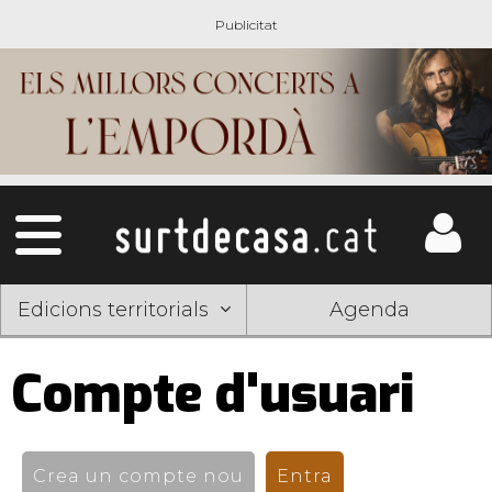
Edicions territorials
Agenda
Compte d'usuari
Pestanyes
primàries
Crea un compte nou
Entra
(pestanya activ