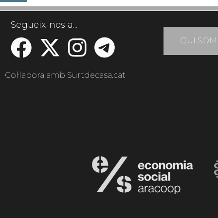
Segueix-nos a...
QUI SOM
Col·labora amb Surtdecasa.cat