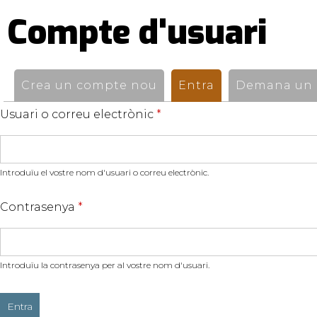
Compte d'usuari
Pestanyes
primàries
Crea un compte nou
Entra
(pestanya activ
Demana un n
Usuari o correu electrònic
*
Introduïu el vostre nom d'usuari o correu electrònic.
Contrasenya
*
Introduïu la contrasenya per al vostre nom d'usuari.