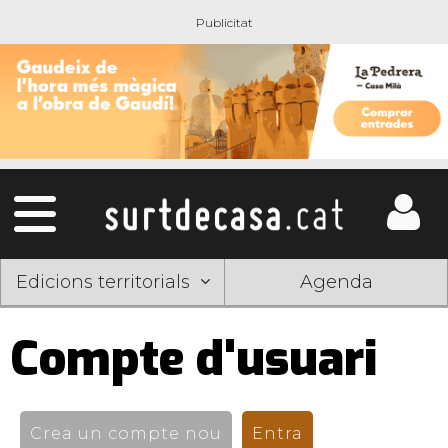
Edicions territorials
Agenda
Compte d'usuari
Pestanyes
primàries
Crea un compte nou
Entra
(pestanya activ