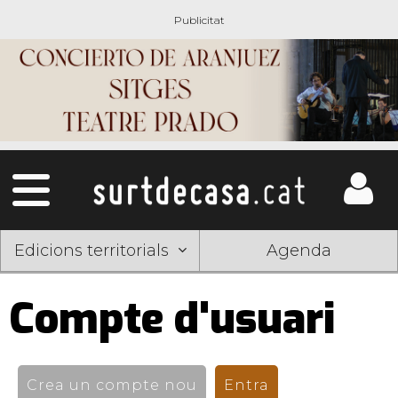
Edicions territorials
Agenda
Compte d'usuari
Pestanyes
primàries
Crea un compte nou
Entra
(pestanya activ