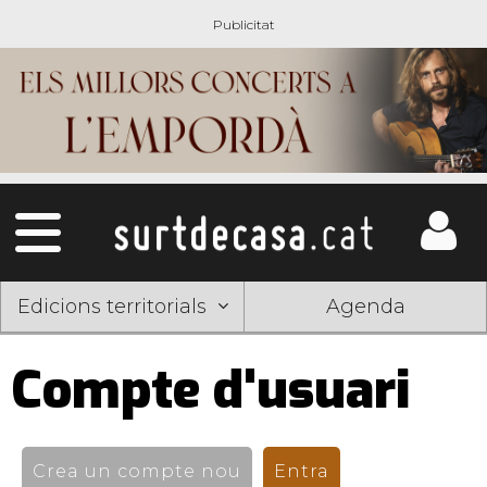
Edicions territorials
Agenda
Compte d'usuari
Pestanyes
primàries
Crea un compte nou
Entra
(pestanya activ