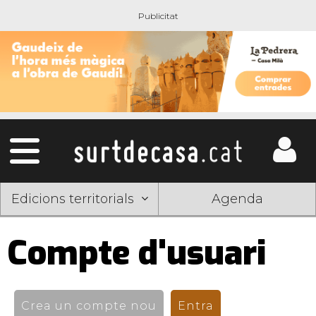
Edicions territorials
Agenda
Compte d'usuari
Pestanyes
primàries
Crea un compte nou
Entra
(pestanya activ