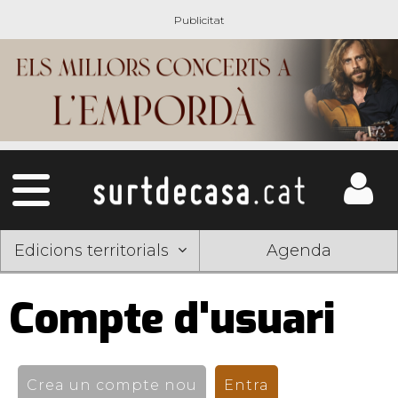
Edicions territorials
Agenda
Compte d'usuari
Pestanyes
primàries
Crea un compte nou
Entra
(pestanya activ