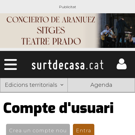
Edicions territorials
Agenda
Compte d'usuari
Pestanyes
primàries
Crea un compte nou
Entra
(pestanya activ