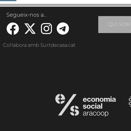
Segueix-nos a...
QUI SOM
Col·labora amb Surtdecasa.cat