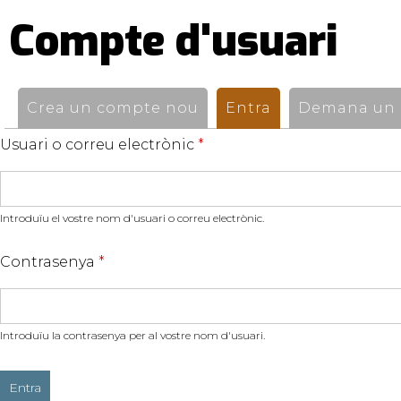
Compte d'usuari
Pestanyes
primàries
Crea un compte nou
Entra
(pestanya activ
Demana un n
Usuari o correu electrònic
*
Introduïu el vostre nom d'usuari o correu electrònic.
Contrasenya
*
Introduïu la contrasenya per al vostre nom d'usuari.