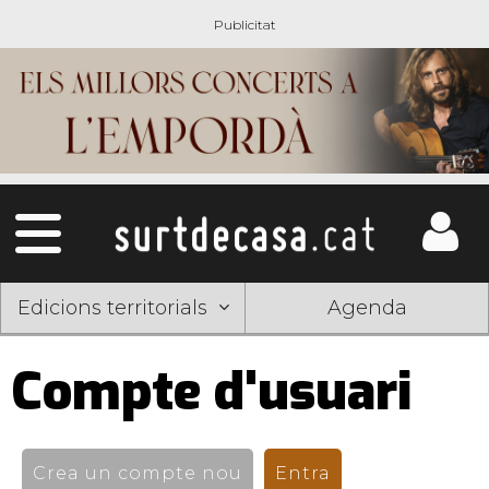
Edicions territorials
Agenda
Compte d'usuari
Pestanyes
primàries
Crea un compte nou
Entra
(pestanya activ