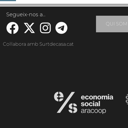
Segueix-nos a...
QUI SOM
Col·labora amb Surtdecasa.cat