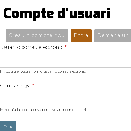
Compte d'usuari
Pestanyes
primàries
Crea un compte nou
Entra
(pestanya activ
Demana un n
Usuari o correu electrònic
*
Introduïu el vostre nom d'usuari o correu electrònic.
Contrasenya
*
Introduïu la contrasenya per al vostre nom d'usuari.