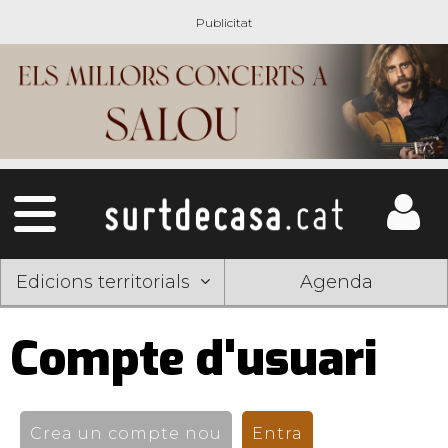
Edicions territorials
Agenda
Compte d'usuari
Pestanyes
primàries
Crea un compte nou
Entra
(pestanya activ