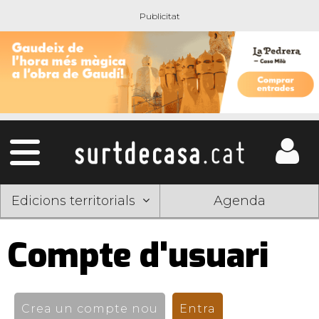
Edicions territorials
Agenda
Compte d'usuari
Pestanyes
primàries
Crea un compte nou
Entra
(pestanya activ