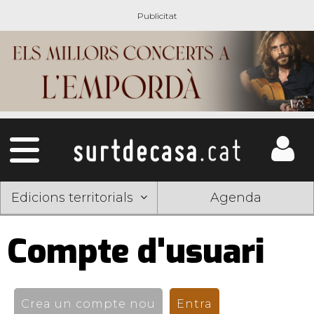
Edicions territorials
Agenda
Compte d'usuari
Pestanyes
primàries
Crea un compte nou
Entra
(pestanya activ