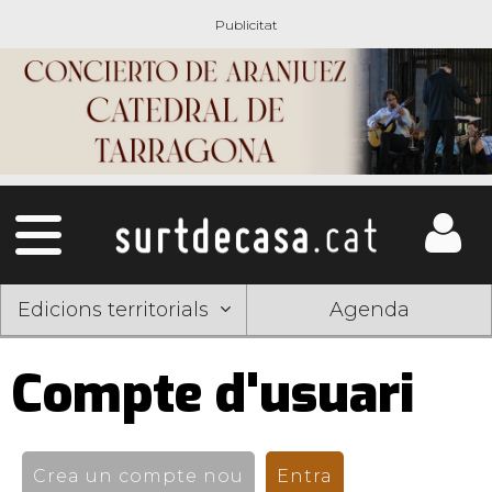
Edicions territorials
Agenda
Compte d'usuari
Pestanyes
primàries
Crea un compte nou
Entra
(pestanya activ