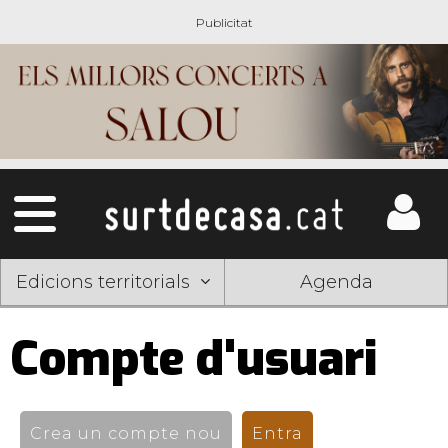
Edicions territorials
Agenda
Compte d'usuari
Pestanyes
primàries
Crea un compte nou
Entra
(pestanya activ