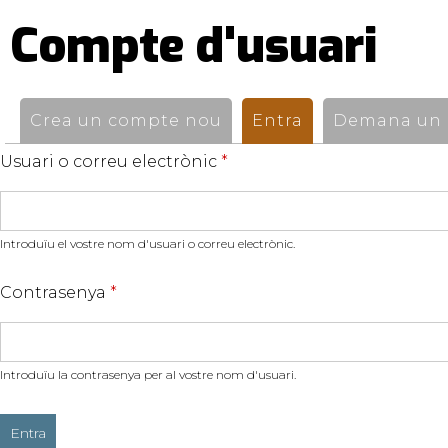
Compte d'usuari
Pestanyes
primàries
Crea un compte nou
Entra
(pestanya activ
Demana un n
Usuari o correu electrònic
*
Introduïu el vostre nom d'usuari o correu electrònic.
Contrasenya
*
Introduïu la contrasenya per al vostre nom d'usuari.