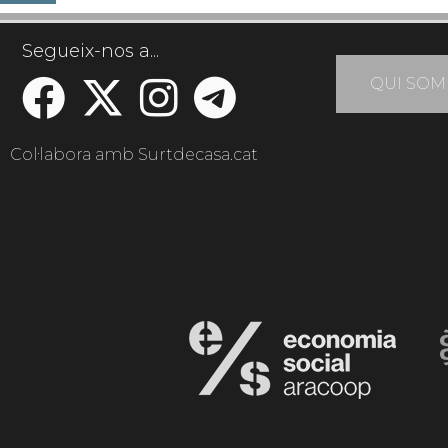
Segueix-nos a...
QUI SOM
Col·labora amb Surtdecasa.cat