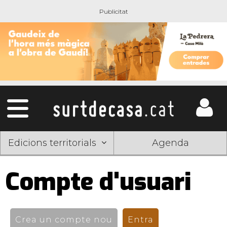
Edicions territorials
Agenda
Compte d'usuari
Pestanyes
primàries
Crea un compte nou
Entra
(pestanya activ