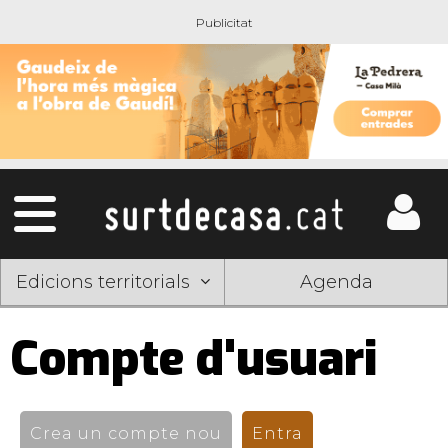
Edicions territorials
Agenda
Compte d'usuari
Pestanyes
primàries
Crea un compte nou
Entra
(pestanya activ