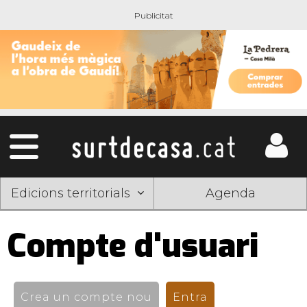
Edicions territorials
Agenda
Compte d'usuari
Pestanyes
primàries
Crea un compte nou
Entra
(pestanya activ