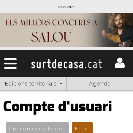
Edicions territorials
Agenda
Compte d'usuari
Pestanyes
primàries
Crea un compte nou
Entra
(pestanya activ