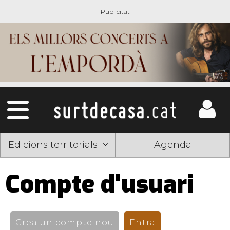
Edicions territorials
Agenda
Compte d'usuari
Pestanyes
primàries
Crea un compte nou
Entra
(pestanya activ