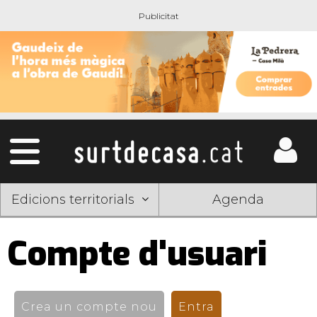
Edicions territorials
Agenda
Compte d'usuari
Pestanyes
primàries
Crea un compte nou
Entra
(pestanya activ