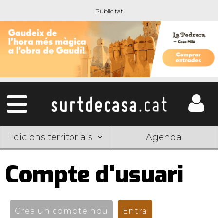
Edicions territorials
Agenda
Compte d'usuari
Pestanyes
primàries
Crea un compte nou
Entra
(pestanya activ