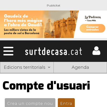
Edicions territorials
Agenda
Compte d'usuari
Pestanyes
primàries
Crea un compte nou
Entra
(pestanya activ