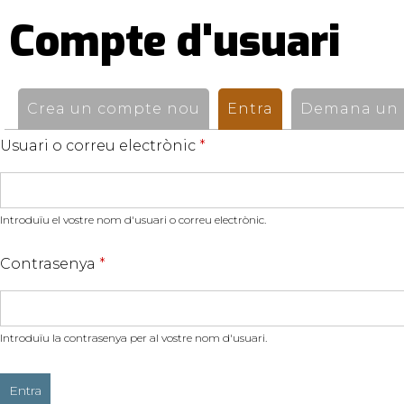
Compte d'usuari
Pestanyes
primàries
Crea un compte nou
Entra
(pestanya activ
Demana un n
Usuari o correu electrònic
*
Introduïu el vostre nom d'usuari o correu electrònic.
Contrasenya
*
Introduïu la contrasenya per al vostre nom d'usuari.