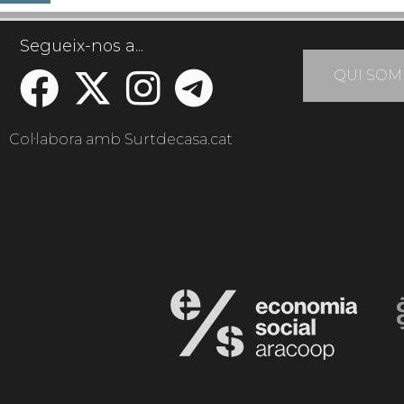
Segueix-nos a...
QUI SOM
Col·labora amb Surtdecasa.cat