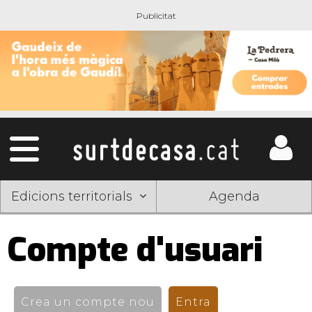
Edicions territorials
Agenda
Compte d'usuari
Pestanyes
primàries
Crea un compte nou
Entra
(pestanya activ